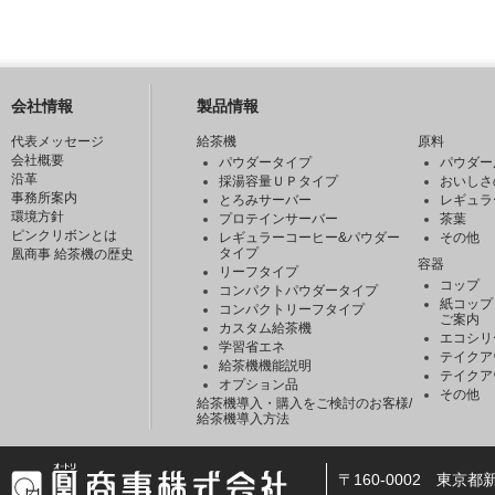
会社情報
製品情報
代表メッセージ
給茶機
原料
会社概要
パウダータイプ
パウダー
沿革
採湯容量ＵＰタイプ
おいしさ
事務所案内
とろみサーバー
レギュラ
環境方針
プロテインサーバー
茶葉
ピンクリボンとは
レギュラーコーヒー&パウダー
その他
タイプ
凰商事 給茶機の歴史
容器
リーフタイプ
コップ
コンパクトパウダータイプ
紙コップ
コンパクトリーフタイプ
ご案内
カスタム給茶機
エコシリ
学習省エネ
テイクア
給茶機機能説明
テイクア
オプション品
その他
給茶機導入・購入をご検討のお客様/
給茶機導入方法
〒160-0002 東京都